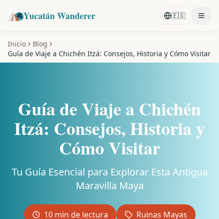
Yucatán Wanderer
🇪🇸
Inicio
Blog
Guía de Viaje a Chichén Itzá: Consejos, Historia y Cómo Visitar
Guía de Viaje a Chichén
Itzá: Consejos, Historia y
Cómo Visitar
Tu Guía Esencial para Explorar Esta Antigua
Maravilla Maya
10
min de lectura
Ruinas Mayas