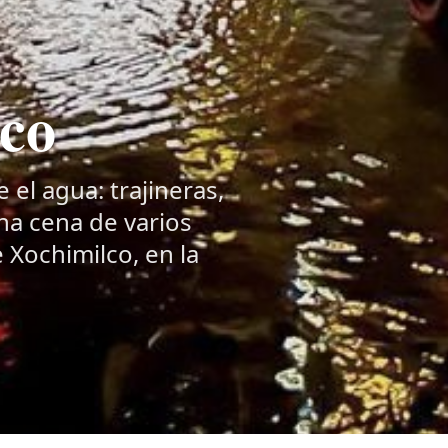
co
el agua: trajineras,
una cena de varios
 Xochimilco, en la