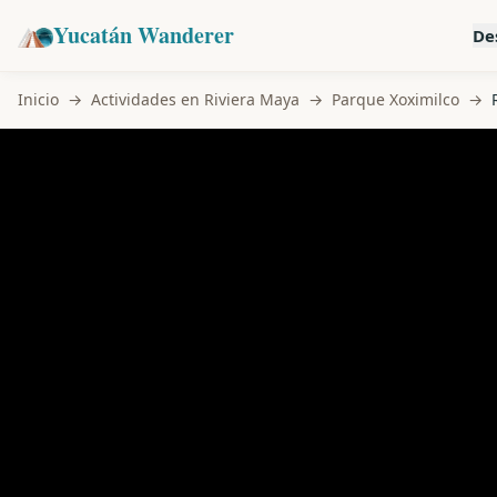
Yucatán Wanderer
De
Inicio
→
Actividades en Riviera Maya
→
Parque Xoximilco
→