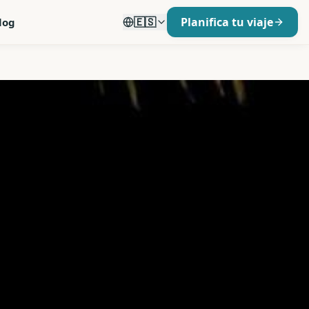
🇪🇸
Planifica tu viaje
log