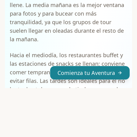
llene. La media mañana es la mejor ventana
para fotos y para bucear con más
tranquilidad, ya que los grupos de tour
suelen llegar en oleadas durante el resto de
la mañana.
Hacia el mediodía, los restaurantes buffet y
las estaciones de snacks se llenan; conviene
Comienza tu Aventura
comer temprano o después de la 1 pm para
evitar filas. Las tardes son ideales para el río
lento, los toboganes y la tirolesa, ya que la
corriente suave y el calor más moderado
hacen más cómodo repetir varias veces, a
diferencia del sol intenso del mediodía. Deja
los senderos de selva y las visitas a cenotes
para cuando necesites un descanso del