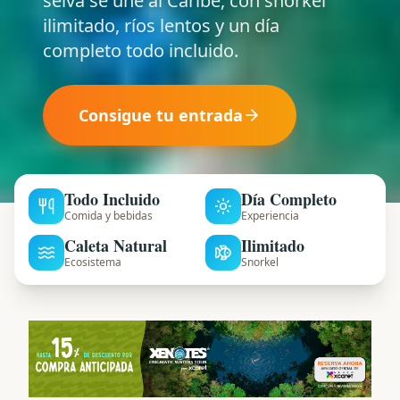
selva se une al Caribe, con snorkel
ilimitado, ríos lentos y un día
completo todo incluido.
Consigue tu entrada
Todo Incluido
Día Completo
Comida y bebidas
Experiencia
Caleta Natural
Ilimitado
Ecosistema
Snorkel