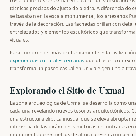
Los arquitectos de Uxmal emplearon un sofisticado sis
técnicas precisas de ajuste de piedra. A diferencia de
se basaban en la escala monumental, los artesanos Puu
través de la decoración. Las fachadas brillan con detall
entrelazados y elementos escultóricos que transforman 
visuales.
Para comprender más profundamente esta civilización, c
experiencias culturales cercanas
que ofrecen contexto 
transforma un paseo casual en un viaje genuino a trav
Explorando el Sitio de Uxmal
La zona arqueológica de Uxmal se desarrolla como una 
cada una revelando nuevos tesoros arquitectónicos. Co
una estructura elíptica inusual que se eleva abruptamen
diferencia de las pirámides simétricas encontradas en
monumento de 35 metros de altura presenta un perfil