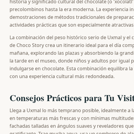
historia y significado cultural del chocolate (o 'xocolat
precolombinos hasta la era moderna. La experiencia i
demostraciones de métodos tradicionales de preparac
actividades prácticas que son especialmente atractivas 
La combinación del peso histórico serio de Uxmal y el
de Choco Story crea un itinerario ideal para el día compl
mañana, explorando las plazas y absorbiendo la grandi
la tarde en el museo, donde niños y adultos por igual 
indulgarse en chocolate. Esta combinación equilibra la
con una experiencia cultural más redondeada.
Consejos Prácticos para Tu Visi
Llega a Uxmal lo más temprano posible, idealmente a la 
en temperaturas más frescas y con mínimas multitudes
fachadas talladas en ángulos suaves y reveladores que
gratificante. Trae mucha agua, usa un sombrero de ala 