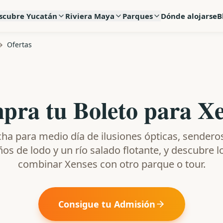
scubre Yucatán
Riviera Maya
Parques
Dónde alojarse
B
→
Ofertas
ra tu Boleto para X
ha para medio día de ilusiones ópticas, sendero
os de lodo y un río salado flotante, y descubre lo
combinar Xenses con otro parque o tour.
Consigue tu Admisión