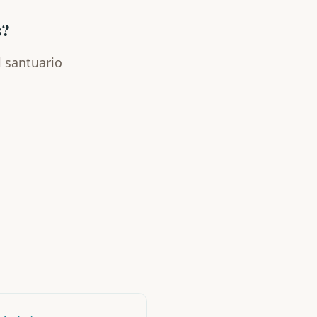
s?
l santuario