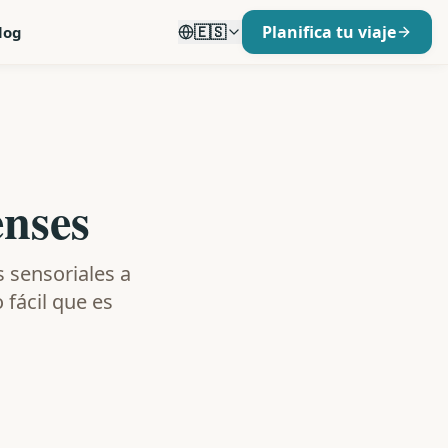
🇪🇸
Planifica tu viaje
log
enses
s sensoriales a
 fácil que es