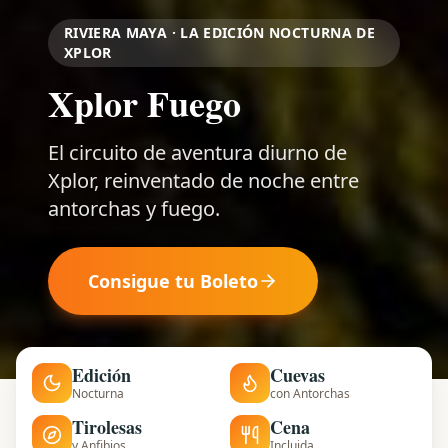
RIVIERA MAYA · LA EDICIÓN NOCTURNA DE
XPLOR
Xplor Fuego
El circuito de aventura diurno de
Xplor, reinventado de noche entre
antorchas y fuego.
Consigue tu Boleto
Edición
Cuevas
Nocturna
con Antorchas
Tirolesas
Cena
y Anfibios
Incluida