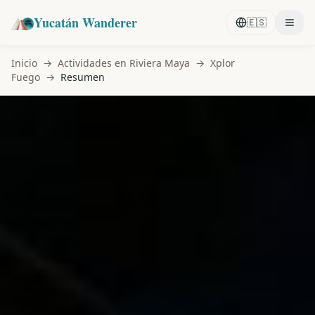
Yucatán Wanderer
🇪🇸
Inicio
→
Actividades en Riviera Maya
→
Xplor
Fuego
→
Resumen