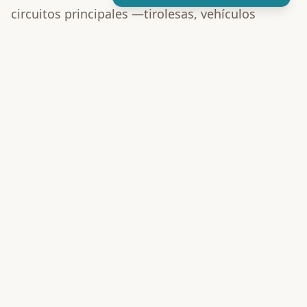
circuitos principales —tirolesas, vehículos
anfibios y el nado en el río de cueva—
intercalados con el buffet de cena incluido,
hasta cerrar más tarde en la noche.
La llegada y el registro suelen ocurrir con luz de día
o al atardecer.
Los circuitos se completan en un orden guiado o
semiguiado conforme oscurece.
La cena se sirve en algún punto de la noche, dando
a tu grupo un momento para descansar y
recuperar energía.
La noche termina con las últimas atracciones
realizadas por completo a la luz de las antorchas.