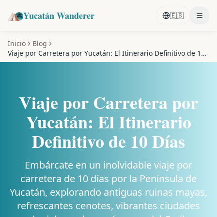
Yucatán Wanderer
🇪🇸
Inicio
Blog
Viaje por Carretera por Yucatán: El Itinerario Definitivo de 10
Días
Viaje por Carretera por
Yucatán: El Itinerario
Definitivo de 10 Días
Embárcate en un inolvidable viaje por
carretera de 10 días por la Península de
Yucatán, explorando antiguas ruinas mayas,
refrescantes cenotes, vibrantes ciudades