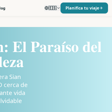
🇪🇸
Planifica tu viaje
log
: El Paraíso del
leza
era Sian
O cerca de
ante vida
lvidable