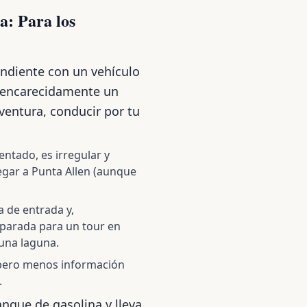
a: Para los
endiente con un vehículo
 encarecidamente un
aventura, conducir por tu
ntado, es irregular y
legar a Punta Allen (aunque
a de entrada y,
eparada para un tour en
 una laguna.
 pero menos información
.
anque de gasolina y lleva