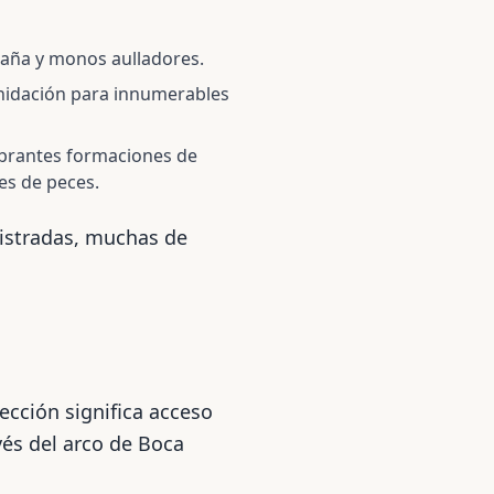
raña y monos aulladores.
anidación para innumerables
ibrantes formaciones de
es de peces.
gistradas, muchas de
ección significa acceso
vés del arco de Boca