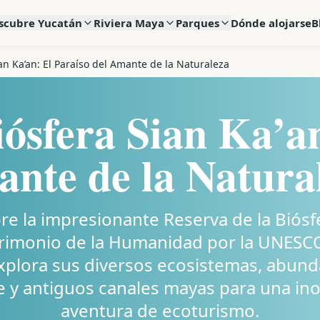
scubre Yucatán
Riviera Maya
Parques
Dónde alojarse
B
an Ka’an: El Paraíso del Amante de la Naturaleza
iósfera Sian Ka’an
nte de la Natura
e la impresionante Reserva de la Biósf
trimonio de la Humanidad por la UNESC
xplora sus diversos ecosistemas, abund
re y antiguos canales mayas para una ino
aventura de ecoturismo.