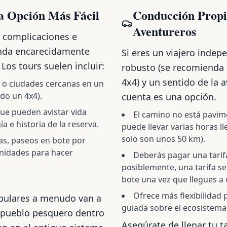
a Opción Más Fácil
Conducción Propi
Aventureros
n complicaciones e
enda encarecidamente
Si eres un viajero indep
Los tours suelen incluir:
robusto (se recomienda
4x4) y un sentido de la 
 o ciudades cercanas en un
do un 4x4).
cuenta es una opción.
ue pueden avistar vida
El camino no está pavime
gía e historia de la reserva.
puede llevar varias horas l
solo son unos 50 km).
as, paseos en bote por
unidades para hacer
Deberás pagar una tarif
posiblemente, una tarifa s
bote una vez que llegues a
Ofrece más flexibilidad
opulares a menudo van a
guiada sobre el ecosistema
 pueblo pesquero dentro
Asegúrate de llenar tu t