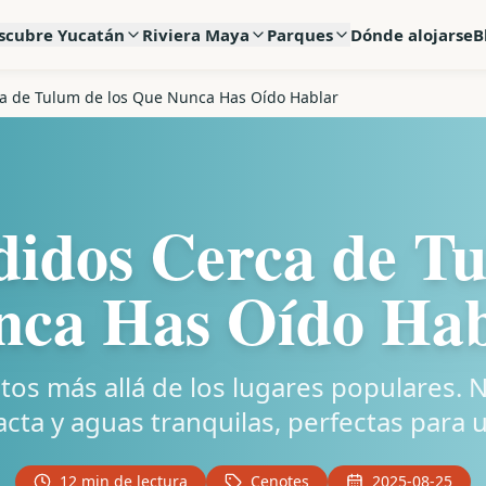
scubre Yucatán
Riviera Maya
Parques
Dónde alojarse
B
a de Tulum de los Que Nunca Has Oído Hablar
didos Cerca de Tu
nca Has Oído Hab
 más allá de los lugares populares. N
acta y aguas tranquilas, perfectas para
12 min de lectura
Cenotes
2025-08-25