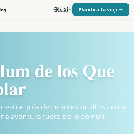
🇪🇸
Planifica tu viaje
log
lum de los Que
lar
uestra guía de cenotes ocultos cerca
 una aventura fuera de lo común.