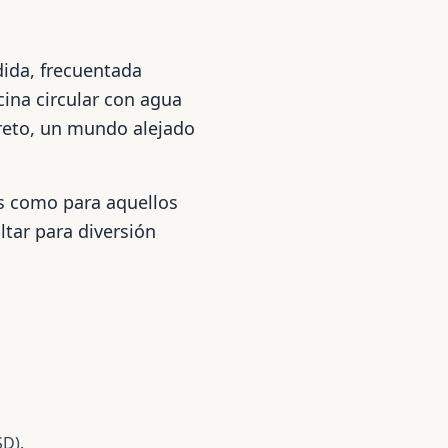
ida, frecuentada
cina circular con agua
creto, un mundo alejado
s como para aquellos
tar para diversión
SD).