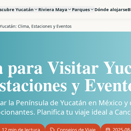
scubre Yucatán
Riviera Maya
Parques
Dónde alojarse
B
 Yucatán: Clima, Estaciones y Eventos
 para Visitar Yuc
staciones y Event
ar la Península de Yucatán en México y 
onantes. Planifica tu viaje ideal a Can
12 min de lectura
Consejos de Viaje
2025-08