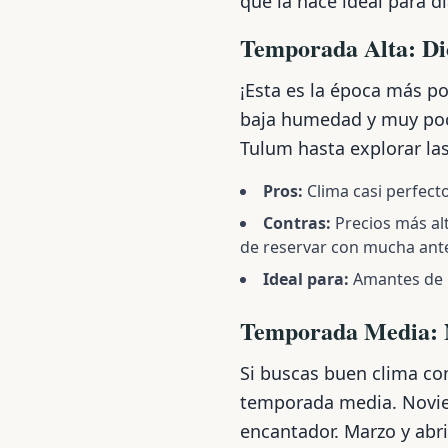
que la hace ideal para dí
Temporada Alta: Di
¡Esta es la época más p
baja humedad y muy poca 
Tulum hasta explorar las
Pros:
Clima casi perfecto
Contras:
Precios más al
de reservar con mucha ante
Ideal para:
Amantes de la
Temporada Media: 
Si buscas buen clima co
temporada media. Noviem
encantador. Marzo y ab