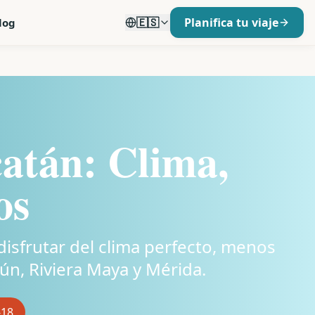
🇪🇸
Planifica tu viaje
log
atán: Clima,
os
disfrutar del clima perfecto, menos
cún, Riviera Maya y Mérida.
-18