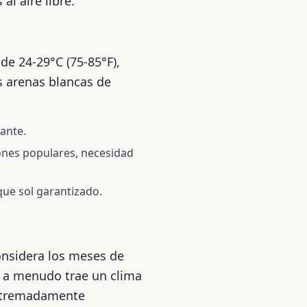
al aire libre.
de 24-29°C (75-85°F),
s arenas blancas de
rante.
ones populares, necesidad
que sol garantizado.
onsidera los meses de
o a menudo trae un clima
extremadamente