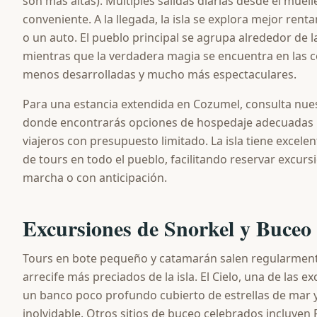
son más altas). Múltiples salidas diarias desde el muell
conveniente. A la llegada, la isla se explora mejor re
o un auto. El pueblo principal se agrupa alrededor de l
mientras que la verdadera magia se encuentra en las c
menos desarrolladas y mucho más espectaculares.
Para una estancia extendida en Cozumel, consulta nue
donde encontrarás opciones de hospedaje adecuadas p
viajeros con presupuesto limitado. La isla tiene excel
de tours en todo el pueblo, facilitando reservar excurs
marcha o con anticipación.
Excursiones de Snorkel y Buceo
Tours en bote pequeño y catamarán salen regularmente 
arrecife más preciados de la isla. El Cielo, una de las e
un banco poco profundo cubierto de estrellas de mar 
inolvidable. Otros sitios de buceo celebrados incluyen 