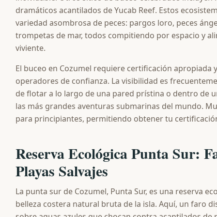
dramáticos acantilados de Yucab Reef. Estos ecosistem
variedad asombrosa de peces: pargos loro, peces ángel
trompetas de mar, todos compitiendo por espacio y al
viviente.
El buceo en Cozumel requiere certificación apropiada 
operadores de confianza. La visibilidad es frecuenteme
de flotar a lo largo de una pared prístina o dentro de u
las más grandes aventuras submarinas del mundo. Mu
para principiantes, permitiendo obtener tu certificació
Reserva Ecológica Punta Sur: F
Playas Salvajes
La punta sur de Cozumel, Punta Sur, es una reserva ec
belleza costera natural bruta de la isla. Aquí, un faro d
sobre aguas azules que chocan contra acantilados de pi