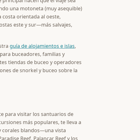
e principal hacen que el viaje sea
ntando una motoneta (muy asequible)
a costa orientada al oeste,
ostas este y sur—más salvajes,
stra
guía de alojamientos e islas
,
ara buceadores, familias y
entes tiendas de buceo y operadores
iones de snorkel y buceo sobre la
para visitar los santuarios de
xcursiones más populares, te lleva a
y corales blandos—una vista
Paradise Reef, Palancar Reef y los