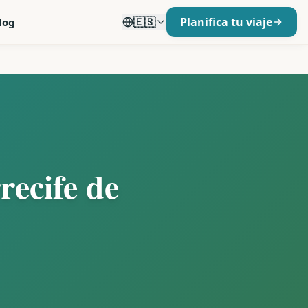
🇪🇸
Planifica tu viaje
log
recife de