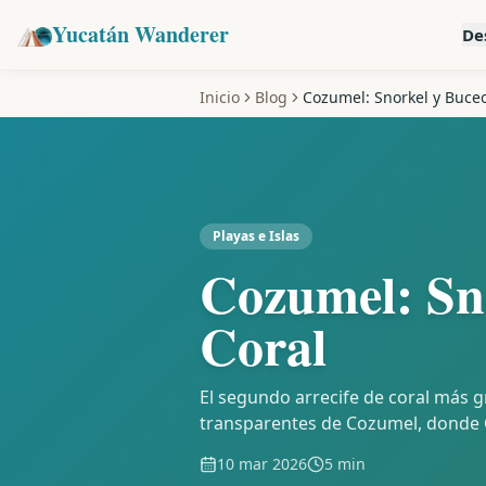
Yucatán Wanderer
De
Inicio
Blog
Cozumel: Snorkel y Buceo
Playas e Islas
Cozumel: Sno
Coral
El segundo arrecife de coral más 
transparentes de Cozumel, donde 
10 mar 2026
5 min