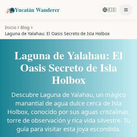
Yucatán Wanderer
🇪🇸
Inicio
Blog
Laguna de Yalahau: El Oasis Secreto de Isla Holbox
Laguna de Yalahau: El
Oasis Secreto de Isla
Holbox
Descubre Laguna de Yalahau, un mágico
manantial de agua dulce cerca de Isla
Holbox, conocido por sus aguas cristalinas,
torre de observación y rica vida silvestre. Tu
guía para visitar esta joya escondida.